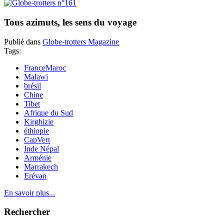
Tous azimuts, les sens du voyage
Publié dans
Globe-trotters Magazine
Tags:
FranceMaroc
Malawi
brésil
Chine
Tibet
Afrique du Sud
Kirghizie
éthiopie
CapVert
Inde Népal
Arménie
Marrakech
Erévan
En savoir plus...
Rechercher