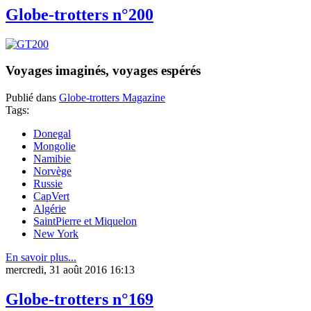
Globe-trotters n°200
Voyages imaginés, voyages espérés
Publié dans
Globe-trotters Magazine
Tags:
Donegal
Mongolie
Namibie
Norvège
Russie
CapVert
Algérie
SaintPierre et Miquelon
New York
En savoir plus...
mercredi, 31 août 2016 16:13
Globe-trotters n°169