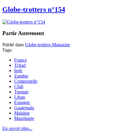
Globe-trotters n°154
Partir Autrement
Publié dans
Globe-trotters Magazine
Tags:
France
Tchad
Inde
Zambie
Compostelle
Chili
Turquie
Liban
Espagne
Guatemala
Malaisie
Mauritanie
En savoir plus...